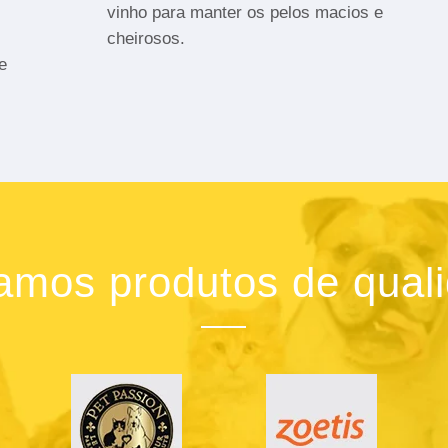
vinho para manter os pelos macios e
cheirosos.
e
zamos produtos de qual