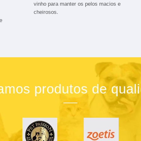
vinho para manter os pelos macios e
cheirosos.
e
zamos produtos de qual