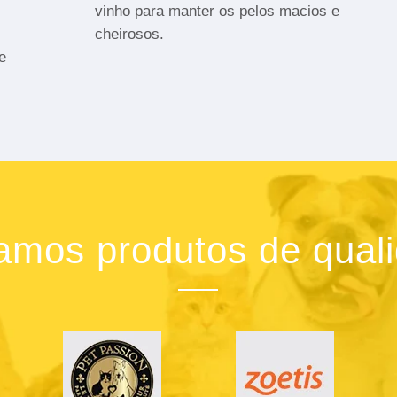
vinho para manter os pelos macios e
cheirosos.
e
zamos produtos de qual