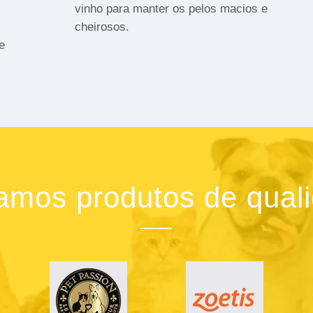
vinho para manter os pelos macios e
cheirosos.
e
zamos produtos de qual