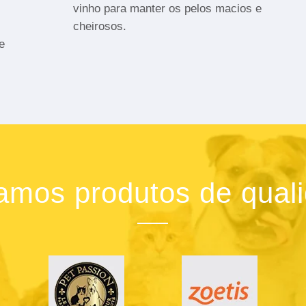
vinho para manter os pelos macios e
cheirosos.
e
zamos produtos de qual