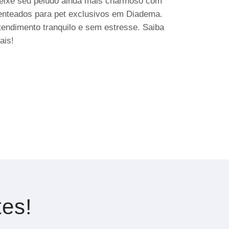
eixe seu peludo ainda mais charmoso com
enteados para pet exclusivos em Diadema.
tendimento tranquilo e sem estresse. Saiba
ais!
tes!