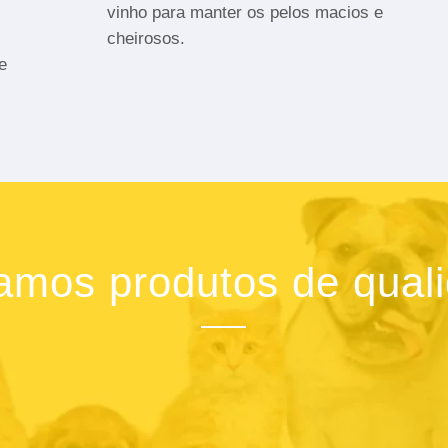
vinho para manter os pelos macios e
cheirosos.
e
zamos produtos de qual