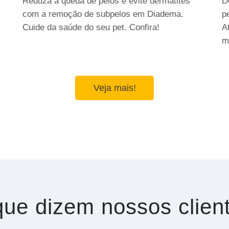
Reduza a queda de pelos e evite dermatites
D
com a remoção de subpelos em Diadema.
p
Cuide da saúde do seu pet. Confira!
A
m
Veja mais!
ue dizem nossos clien