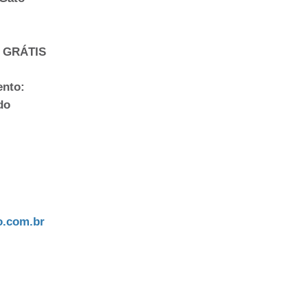
 GRÁTIS
ento:
do
.com.br