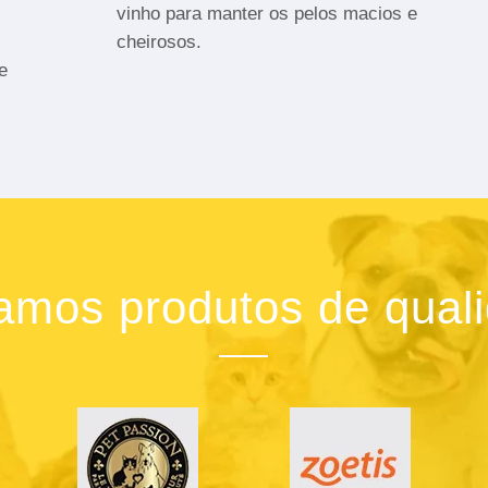
vinho para manter os pelos macios e
cheirosos.
e
zamos produtos de qual