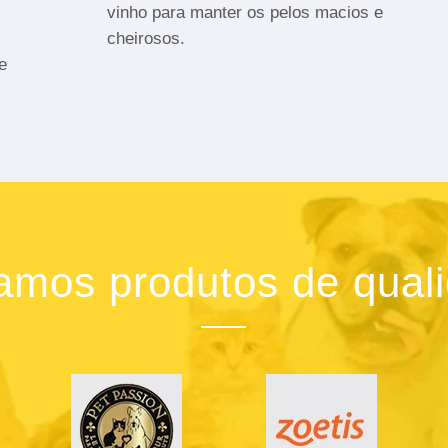
vinho para manter os pelos macios e
cheirosos.
e
zamos produtos de qual