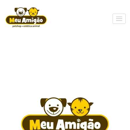
Skip
to
content
Meu Amigão Cão
petshop e estética animal
(Press
Enter)